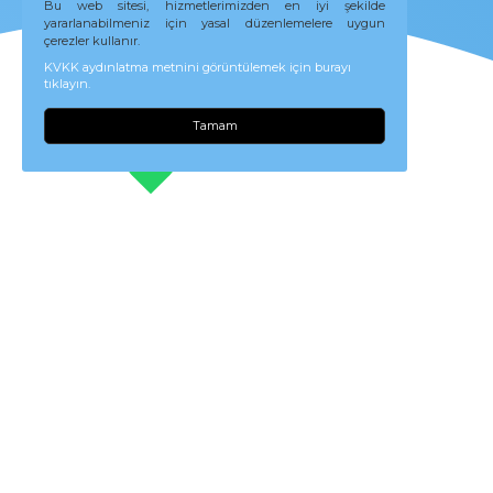
Bu web sitesi, hizmetlerimizden en iyi şekilde
yararlanabilmeniz için yasal düzenlemelere uygun
çerezler kullanır.
KVKK aydınlatma metnini görüntülemek için burayı
tıklayın.
Tamam
Evrak Yönetim Mo
Akıllı Evrak Yönetimi