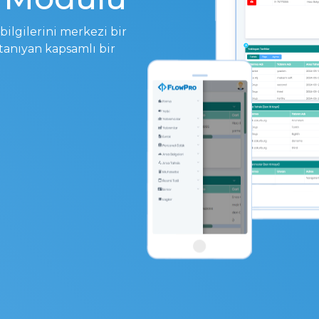
bilgilerini merkezi bir
tanıyan kapsamlı bir