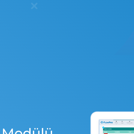
M
o
d
ü
l
ü