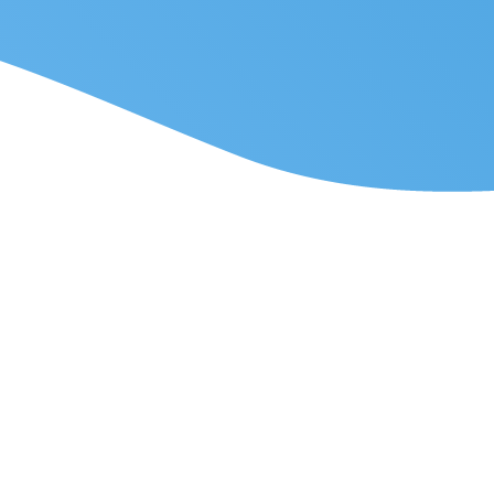
Modüller
dülü