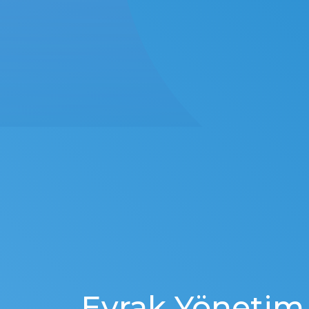
E
v
r
a
k
Y
ö
n
e
t
i
m