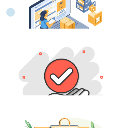
Onay Belgesi Yönetimi
Yetki ve karar aşamaları kayıt altına alınır, işlem
onaya hazır hale getirilir.
Sipariş Yönetimi
Onaylanan talepler siparişe dönüşür, sevkiyat ve
teslim planı tek yerden izlenir.