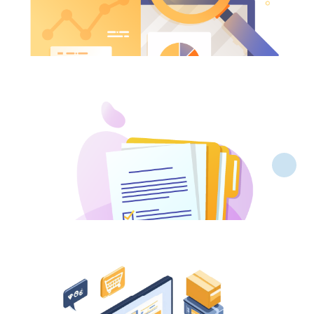
İhtiyaç Yönetimi
Departmanlardan gelen talepler tek listede
toplanır, önceliklendirilir ve satın alma sürecine
aktarılır.
Piyasa Araştırma
Teklifler toplanır, fiyat ve termin karşılaştırmaları
yapılır, en uygun tedarik seçimi hızlanır.