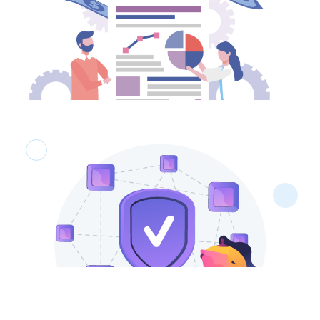
Tutanak Kaydı
Teslim, kontrol ve süreç notları tutanak halinde
kaydedilir, geçmiş işlemler kolayca açılır.
EKAP ile Kolay Yönetim
İlgili kayıtlar EKAP süreçlerine uyumlu biçimde
takip edilir ve referanslanır.