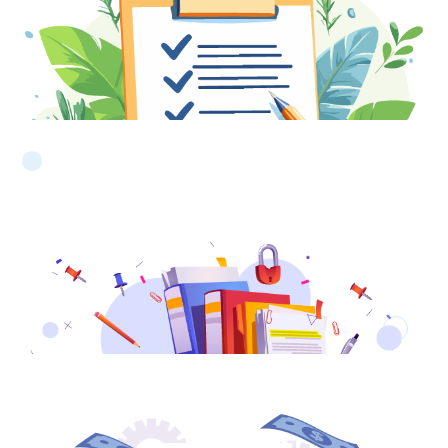
Kabul İşlemleri
Mal veya hizmet teslimi sonrası kabul işlemi yapılır
ve süreç kapanış bilgisi oluşur.
Taşınır İstek Yönetimi
Depo ve taşınır hareketleri talep bazında takip
edilir, stok izlenebilirliği korunur.